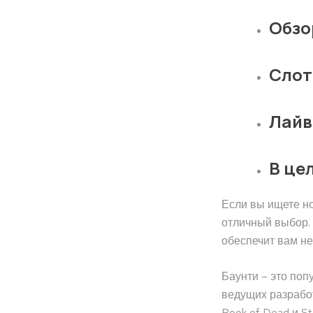
Обзо
Слот
Лайв
В це
Если вы ищете но
отличный выбор. 
обеспечит вам н
Баунти – это поп
ведущих разработ
Book of Dead и St