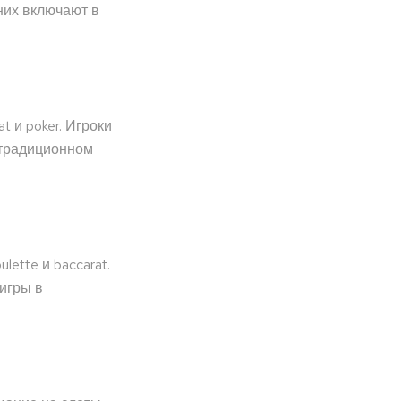
них включают в
t и poker. Игроки
 традиционном
lette и baccarat.
игры в