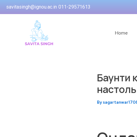
Skip
Post
savitasingh@ignou.ac.in
011-29571613
to
navigation
content
Home
Баунти 
настоль
By
sagartanwar170