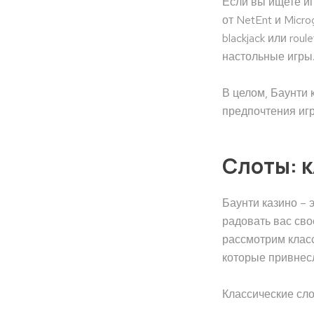
Если вы ищете иг
от NetEnt и Micr
blackjack или rou
настольные игры
В целом, Баунти 
предпочтения игр
Слоты: 
Баунти казино – 
радовать вас св
рассмотрим класс
которые привнес
Классические сл