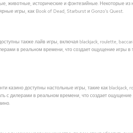
ые, животные, исторические и фэнтезийные. Некоторые из 
рные игры, как Book of Dead, Starburst и Gonzo’s Quest.
оступны также лайв игры, включая blackjack, roulette, baccara
илерами в реальном времени, что создает ощущение игры в
ы
нти казино доступны настольные игры, такие как blackjack, rou
ать с дилерами в реальном времени, что создает ощущение 
зино.