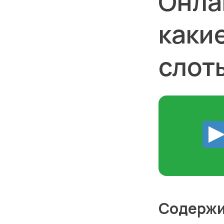
Онла
каки
слот
Содерж