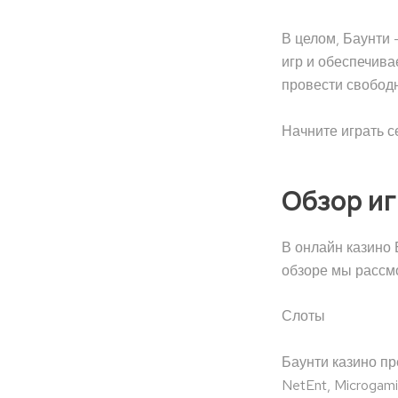
В целом, Баунти 
игр и обеспечива
провести свободн
Начните играть с
Обзор иг
В онлайн казино 
обзоре мы рассмо
Слоты
Баунти казино пр
NetEnt, Microgam