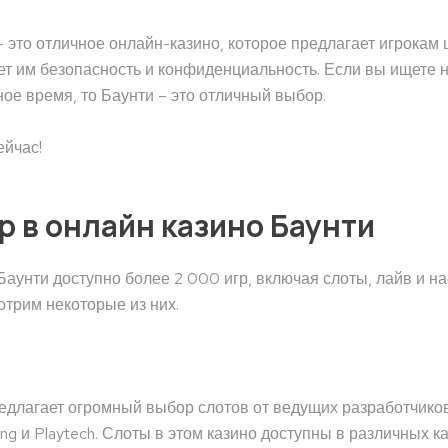
– это отличное онлайн-казино, которое предлагает игрокам
ет им безопасность и конфиденциальность. Если вы ищете 
ое время, то Баунти – это отличный выбор.
ейчас!
р в онлайн казино Баунти
Баунти доступно более 2 000 игр, включая слоты, лайв и н
трим некоторые из них.
едлагает огромный выбор слотов от ведущих разработчиков,
ing и Playtech. Слоты в этом казино доступны в различных к