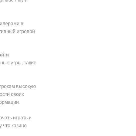
дилерами в
ктивный игровой
айти
нные игры, такие
игрокам высокую
ости своих
ормации.
ачать играть и
у что казино