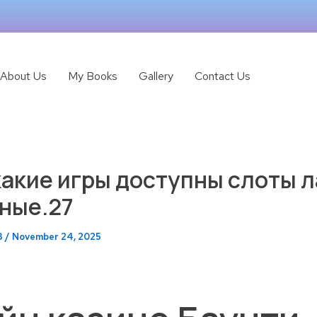
About Us
My Books
Gallery
Contact Us
какие игры доступны слоты л
ные.27
8
/
November 24, 2025