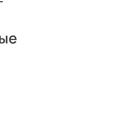
–
ные